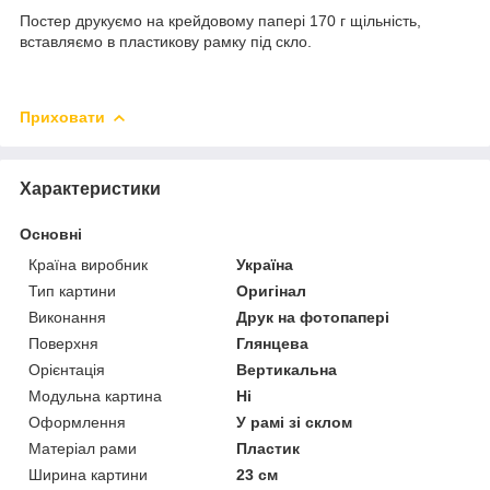
Постер друкуємо на крейдовому папері 170 г щільність,
вставляємо в пластикову рамку під скло.
Приховати
Характеристики
Основні
Країна виробник
Україна
Тип картини
Оригінал
Виконання
Друк на фотопапері
Поверхня
Глянцева
Орієнтація
Вертикальна
Модульна картина
Ні
Оформлення
У рамі зі склом
Матеріал рами
Пластик
Ширина картини
23 см