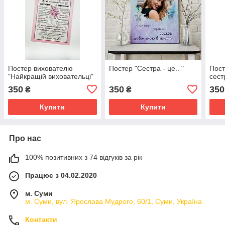
Постер вихователю
Постер "Сестра - це.. "
Пос
"Найкращій виховательці"
сест
350
350
350
₴
₴
Купити
Купити
Про нас
100% позитивних з 74 відгуків за рік
Працює з 04.02.2020
м. Суми
м. Суми, вул. Ярослава Мудрого, 60/1, Суми, Україна
Контакти