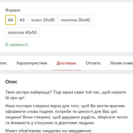
Формат
A4
А3
холст 20х30
полотно 30х40
полотно 40х50
В наявності
пис
Характеристики
Доставка
Оплата
Умови пове
Опис
Твоя сестра найкраща? Тоді зараз саме той час, щоб сказати
їй про це!
Наші постери створені якраз для того, щоб Ви могли красиво
оформити слова подяки, потреби та цінності для Вас цієї
людини! Вони створені, щоб дарувати радість, зберігати тепло
та близькість у стосунках із дорогими людьми.
Макет обов'язково скидаємо на твердження.