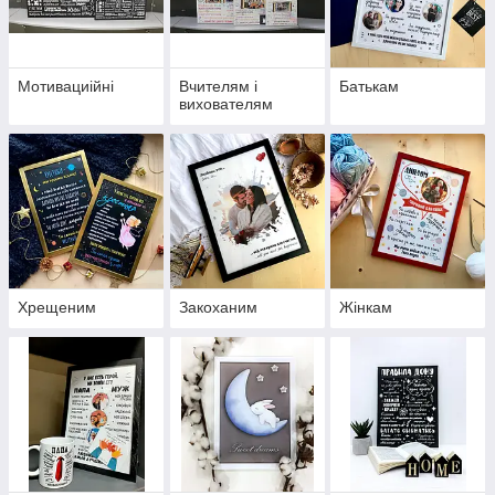
редагування. Понад 50% редагування +50 грн до ціни.
Можем так само зробити постери за Вашим прикладом або
ескізом. Ціна оформлення 100-150 грн залежно від
пошкодувань.
Мотивациійні
Вчителям і
Батькам
вихователям
Термін виготовлення 1-2 дні після передоплати 50%
Хрещеним
Закоханим
Жінкам