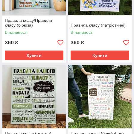
Правила класу/Правила
класу (бірюза)
Правила класу (патріотичні)
В наявності
В наявності
360
360
₴
₴
Купити
Купити
Правила класу (оливка)
Правила класу (білий фон)