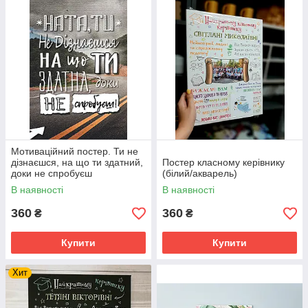
Мотиваційний постер. Ти не
дізнаєшся, на що ти здатний,
Постер класному керівнику
доки не спробуєш
(білий/акварель)
В наявності
В наявності
360
360
₴
₴
Купити
Купити
Хит