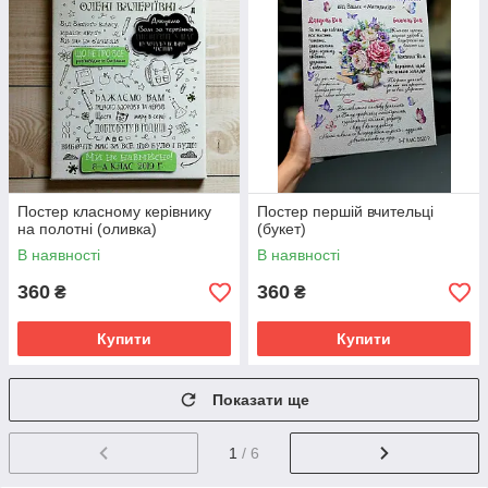
Постер класному керівнику
Постер першій вчительці
на полотні (оливка)
(букет)
В наявності
В наявності
360
360
₴
₴
Купити
Купити
Показати ще
1
/ 6