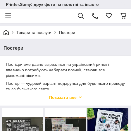
Printer.Sumy: друк фото на полотні та іншого
Товари та послуги
Постери
Постери
Постієри вже давно ввірвалися на український ринок і
впевнено потребують набирати позиції, стаючи все
різноманітнішими.
Постер — чудовий варіант подарунка для будь-якого приводу
та до будь-якого свята.
Постірі виготовляємо як на полотні (натуральне полотно,
Показати все
галерейна натяжка на дерев'яний підрамник, кріплення), так і
під рамку (мелена папір 170 г щільність, пластикова рама під
скло, кріплення).
Можете вибрати варіанти оформлення з наявності, ціни
вказані в різних розмірах із мінімальною кількістю