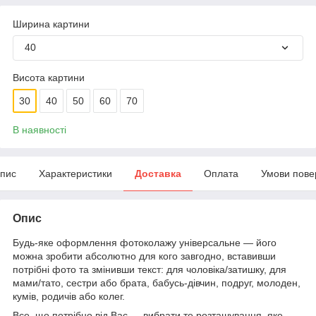
Ширина картини
40
Висота картини
30
40
50
60
70
В наявності
пис
Характеристики
Доставка
Оплата
Умови пове
Опис
Будь-яке оформлення фотоколажу універсальне — його
можна зробити абсолютно для кого завгодно, вставивши
потрібні фото та змінивши текст: для чоловіка/затишку, для
мами/тато, сестри або брата, бабусь-дівчин, подруг, молоден,
кумів, родичів або колег.
Все, що потрібно від Вас — вибрати те розташування, яке