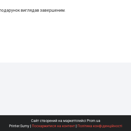
 подарунок виглядав завершеним.
Сайт створений на маркетплейсі
Prom.ua
Printer.Sumy |
Поскаржитися на контент
|
Політика конфіденційності