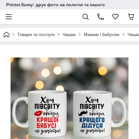
Printer.Sumy: друк фото на полотні та іншого
Товари та послуги
Чашки
Мамам і бабусям
Чашка