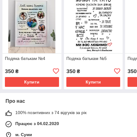
Подяка батькам №4
Подяка батькам №5
Под
350
350
350
₴
₴
Купити
Купити
Про нас
100% позитивних з 74 відгуків за рік
Працює з 04.02.2020
м. Суми