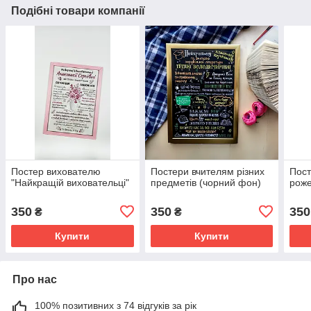
Подібні товари компанії
Постер вихователю
Постери вчителям різних
Пост
"Найкращій виховательці"
предметів (чорний фон)
роже
350
350
350
₴
₴
Купити
Купити
Про нас
100% позитивних з 74 відгуків за рік