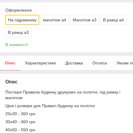
Оформлення
На підрамнику
магнітом а4
Магнітом а3
В рамці а4
В рамці а3
В наявності
Опис
Характеристики
Доставка
Оплата
Умови п
Опис
Постери Правила будинку друкуємо на полотні, під рамку і
магнітом
Ціни і розміри для Правил будинку на полотні
20х30 - 360 грн
30х40 - 460 грн
40х50 - 550 грн