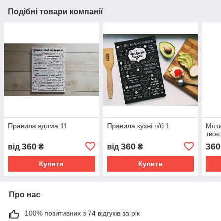
Подібні товари компанії
Правила вдома 11
Правила кухні ч/б 1
Моти
твоє
360
360
360
від
₴
від
₴
Купити
Купити
Про нас
100% позитивних з 74 відгуків за рік