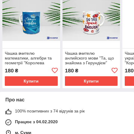
Чашка вчителю
Чашка вчителю
Чаш
математики, алгебри та
анлийского мови "Та, що
укра
геометрії "Королева
знайома з Герундієм"
"Кор
косинусів та теореми"
суфі
180
180
180
₴
₴
Купити
Купити
Про нас
100% позитивних з 74 відгуків за рік
Працює з 04.02.2020
м. Суми