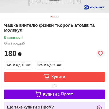
Чашка вчителю фізики "Король атомів та
молекул"
В наявності
Опт і роздріб
180
₴
145 ₴
від 15 шт.
135 ₴
від 25 шт.
Купити
або
Купити з
Що таке купити з Пром?